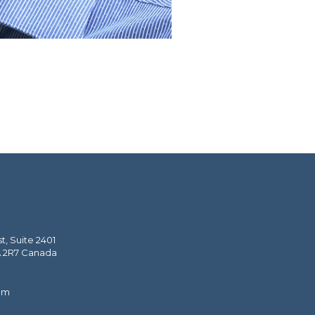
, Suite 2401
A 2R7 Canada
om