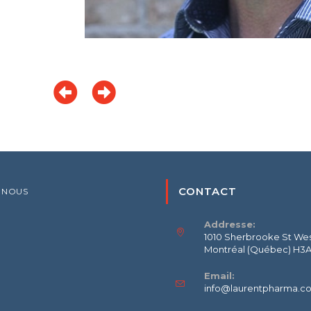
CONTACT
 NOUS
Addresse:
1010 Sherbrooke St West
Montréal (Québec) H3
Email:
info@laurentpharma.c