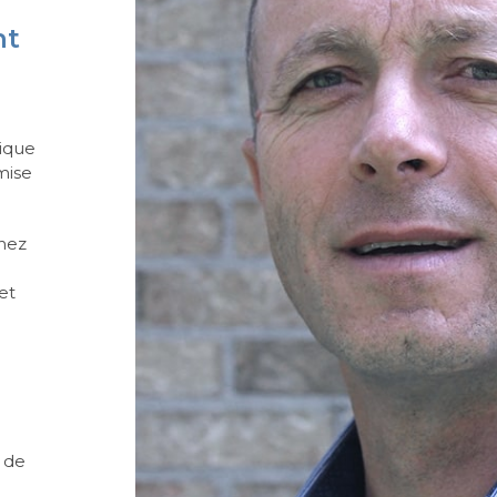
nt
nique
mise
hez
et
e de